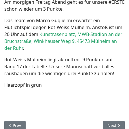
Am morgigen Freitag Abend geht es für unsere #ERSTE
schon wieder um 3 Punkte!
Das Team von Marco Guglielmi erwartet ein
Flutlichtspiel gegen Rot-Weiss Mülheim. Anstoß ist um
20 Uhr auf dem
Kunstrasenplatz, MWB-Stadion an der
Bruchstraße, Winkhauser Weg 9, 45473 Mülheim an
der Ruhr
.
Rot-Weiss Mülheim liegt aktuell mit 9 Punkten auf
Rang 17 der Tabelle. Unsere Mannschaft wird alles
raushauen um die wichtigen drei Punkte zu holen!
Haarzopf in grün
Previous article: Last Minute Sieg
Next artic
Prev
Next