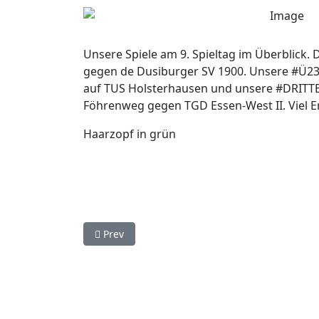
Unsere Spiele am 9. Spieltag im Überblick. 
gegen de Dusiburger SV 1900. Unsere #Ü23 
auf TUS Holsterhausen und unsere #DRITTE
Föhrenweg gegen TGD Essen-West II. Viel E
Haarzopf in grün
Previous article: Leider keine Siege
Prev