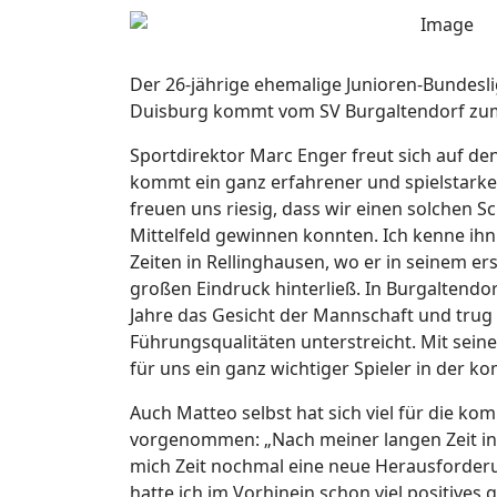
Der 26-jährige ehemalige Junioren-Bundesl
Duisburg kommt vom SV Burgaltendorf zu
Sportdirektor Marc Enger freut sich auf d
kommt ein ganz erfahrener und spielstarke
freuen uns riesig, dass wir einen solchen Sc
Mittelfeld gewinnen konnten. Ich kenne i
Zeiten in Rellinghausen, wo er in seinem e
großen Eindruck hinterließ. In Burgaltendor
Jahre das Gesicht der Mannschaft und trug 
Führungsqualitäten unterstreicht. Mit sein
für uns ein ganz wichtiger Spieler in der k
Auch Matteo selbst hat sich viel für die ko
vorgenommen: „Nach meiner langen Zeit in 
mich Zeit nochmal eine neue Herausforder
hatte ich im Vorhinein schon viel positives