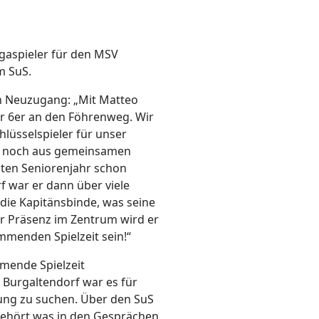
igaspieler für den MSV
m SuS.
en Neuzugang: „Mit Matteo
r 6er an den Föhrenweg. Wir
hlüsselspieler für unser
hn noch aus gemeinsamen
rsten Seniorenjahr schon
f war er dann über viele
die Kapitänsbinde, was seine
er Präsenz im Zentrum wird er
ommenden Spielzeit sein!“
mmende Spielzeit
Burgaltendorf war es für
ung zu suchen. Über den SuS
 gehört was in den Gesprächen